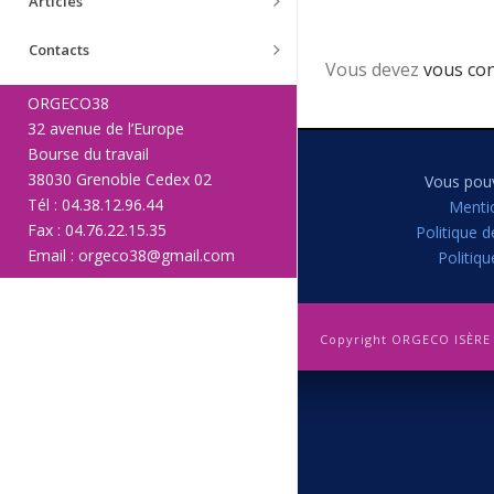
Articles
Contacts
Vous devez
vous co
ORGECO38
32 avenue de l’Europe
Bourse du travail
38030 Grenoble Cedex 02
Vous pouv
Tél : 04.38.12.96.44
Menti
Fax : 04.76.22.15.35
Politique d
Email : orgeco38@gmail.com
Politiq
Copyright ORGECO ISÈRE 