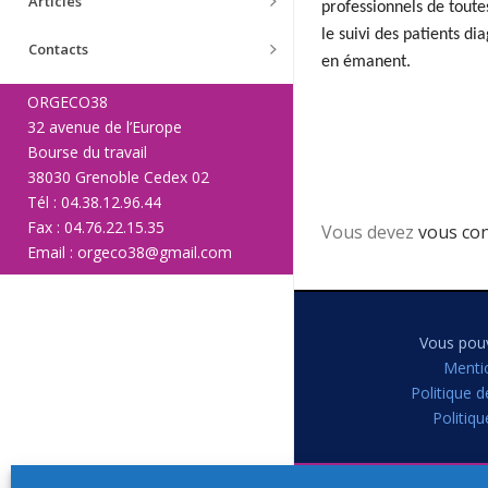
Articles
professionnels de toute
le suivi des patients d
Contacts
en émanent.
ORGECO38
32 avenue de l’Europe
Bourse du travail
38030 Grenoble Cedex 02
Tél : 04.38.12.96.44
Fax : 04.76.22.15.35
Vous devez
vous co
Email : orgeco38@gmail.com
Vous pouv
Menti
Politique d
Politiq