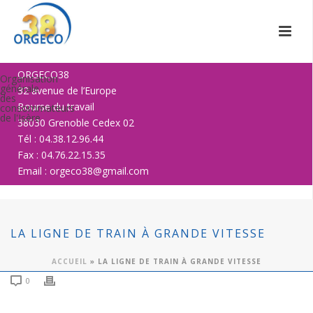
ORGECO38
Organisation
générale
32 avenue de l’Europe
des
Bourse du travail
consommateurs
de l'Isère
38030 Grenoble Cedex 02
Tél : 04.38.12.96.44
Fax : 04.76.22.15.35
Email : orgeco38@gmail.com
LA LIGNE DE TRAIN À GRANDE VITESSE
ACCUEIL
»
LA LIGNE DE TRAIN À GRANDE VITESSE
0