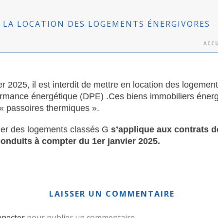
A LA LOCATION DES LOGEMENTS ÉNERGIVORES
ACCU
er 2025, il est interdit de mettre en location des logemen
formance énergétique
(DPE)
.Ces biens immobiliers éner
«
passoires thermiques ».
louer des logements classés G
s’applique aux contrats d
onduits à compter du 1er ja
nvier 2025.
LAISSER UN COMMENTAIRE
nnecter
pour publier un commentaire.