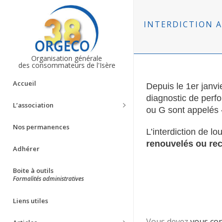
INTERDICTION 
Organisation générale
des consommateurs de l'Isère
Accueil
Depuis
le 1er janvi
diagnostic de per
L’association
ou
G
sont
appelés
Nos permanences
L’interdiction de 
renouvelés ou rec
Adhérer
Boite à outils
Formalités administratives
Liens utiles
Vous devez
vous co