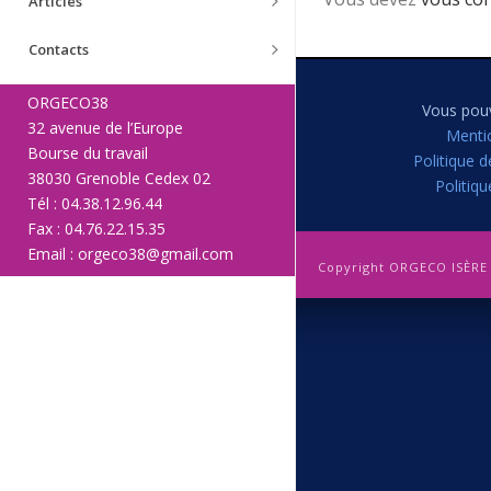
Articles
Contacts
ORGECO38
Vous pouv
32 avenue de l’Europe
Menti
Bourse du travail
Politique d
38030 Grenoble Cedex 02
Politiq
Tél : 04.38.12.96.44
Fax : 04.76.22.15.35
Email : orgeco38@gmail.com
Copyright ORGECO ISÈRE 