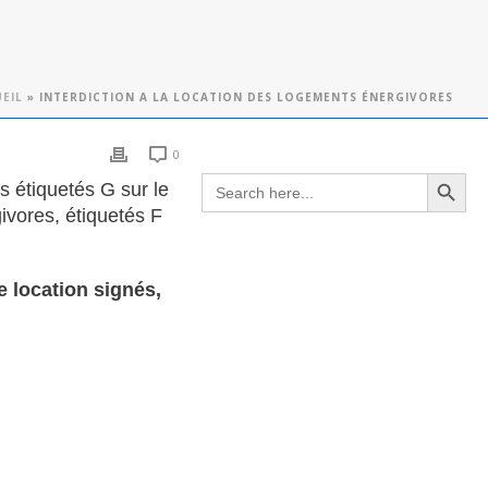
EIL
»
INTERDICTION A LA LOCATION DES LOGEMENTS ÉNERGIVORES
0
Search Button
Search
ts étiquetés G sur le
for:
givores,
étiquetés
F
e location signés,