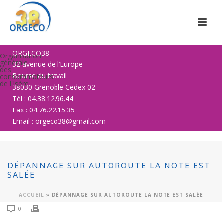
ORGECO38
Organisation
générale
32 avenue de l’Europe
des
Bourse du travail
consommateurs
de l'Isère
38030 Grenoble Cedex 02
Tél : 04.38.12.96.44
Fax : 04.76.22.15.35
Email : orgeco38@gmail.com
DÉPANNAGE SUR AUTOROUTE LA NOTE EST
SALÉE
ACCUEIL
»
DÉPANNAGE SUR AUTOROUTE LA NOTE EST SALÉE
0