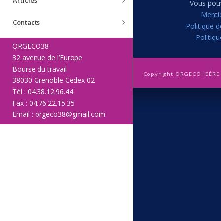
Articles
Vous pouv
Menti
Contacts
Politique d
Politiq
ORGECO38
32 avenue de l’Europe
Bourse du travail
Copyright ORGECO ISÈRE 
38030 Grenoble Cedex 02
Tél : 04.38.12.96.44
Fax : 04.76.22.15.35
Email : orgeco38@gmail.com