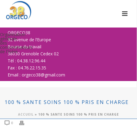
ORGECO38
Organisation
générale
32 avenue de l’Europe
des
Bourse du travail
consommateurs
de l'Isère
38030 Grenoble Cedex 02
Tél : 04.38.12.96.44
Fax : 04.76.22.15.35
Email : orgeco38@gmail.com
100 % SANTE SOINS 100 % PRIS EN CHARGE
ACCUEIL
»
100 % SANTE SOINS 100 % PRIS EN CHARGE
0